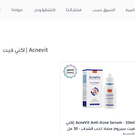
منتجاتنا
عروضنا
م
المية
التسوق حسب
اكتشفوا وندر
Acnevit | اكني فيت
AcneVit Anti-Acne Serum - 30ml |اكني
فيت سيروم مضاد لحب الشباب - 30 مل
AcneVit