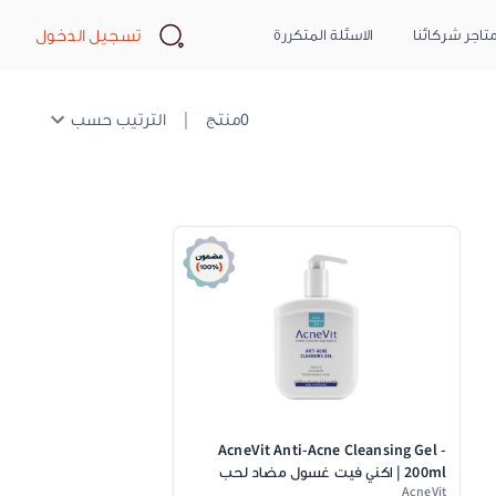
Search
تسجيل الدخول
تاجر شركائنا
الاسئلة المتكررة
0
منتج
|
الترتيب حسب
AcneVit Anti-Acne Cleansing Gel -
200ml | اكني فيت غسول مضاد لحب
AcneVit
الشباب واثارة بالنيسنمايد وفيتامين