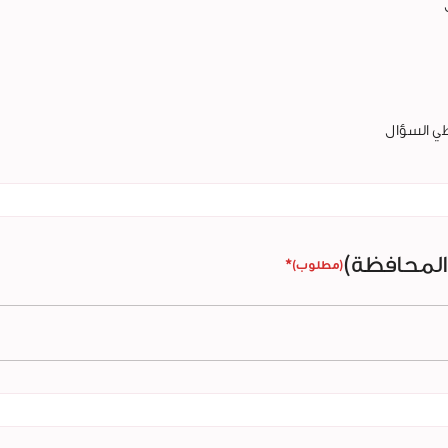
طي السؤال
المحافظة)
*
(مطلوب)