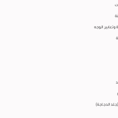
ت
ة
وتعابير الوجه
ة
د
جلد الدجاجة)