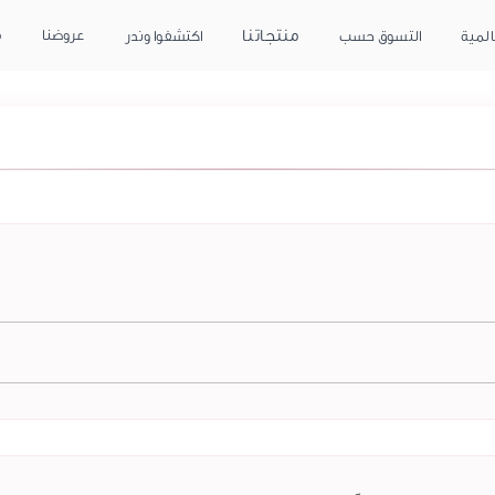
منتجاتنا
عروضنا
م
المية
التسوق حسب
اكتشفوا وندر