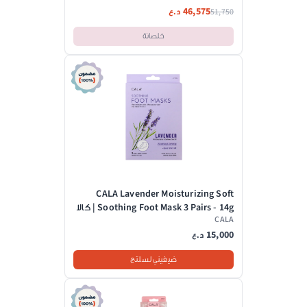
46,575
51,750
د.ع
خلصانة
CALA Lavender Moisturizing Soft
Soothing Foot Mask 3 Pairs - 14g | كالا
CALA
ماسك للقدمين مرطب بخلاصة اللافندر
3 ازواج - 14 غ
15,000
د.ع
ضيفيني لسلتج