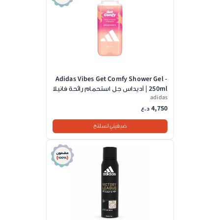
Adidas Vibes Get Comfy Shower Gel -
250ml | أديداس جل استحمام رائحة فانيلا
adidas
وماندرين - 250مل
4,750
د.ع
ضيفيني لسلتج