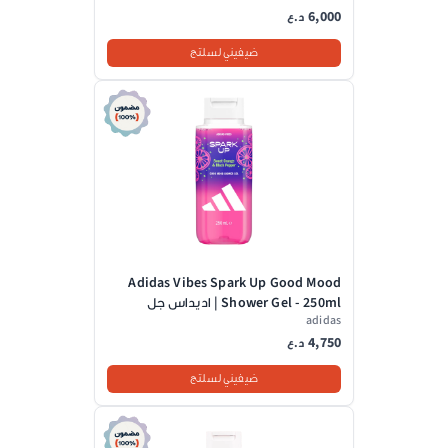
6,000
د.ع
ضيفيني لسلتج
Adidas Vibes Spark Up Good Mood
Shower Gel - 250ml | اديداس جل
adidas
استحمام حلو البرتقال والفلفل الأسود -
250مل
4,750
د.ع
ضيفيني لسلتج