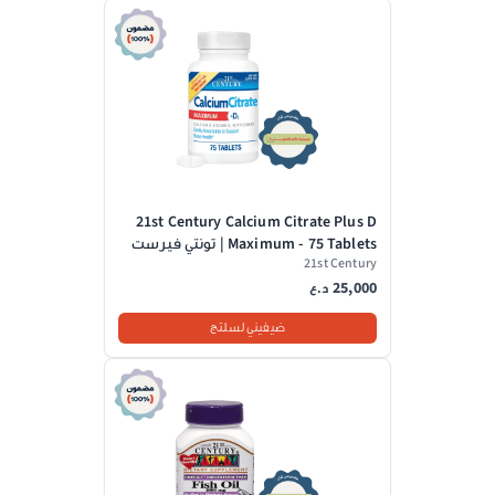
21st Century Calcium Citrate Plus D
Maximum - 75 Tablets | تونتي فيرست
21st Century
سينشري اقراص سترات الكالسيوم
25,000
وفيتامين دال - 75 قرص
د.ع
ضيفيني لسلتج