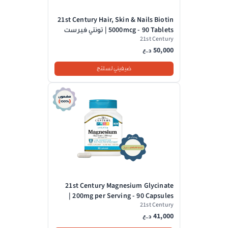
21st Century Hair, Skin & Nails Biotin
5000mcg - 90 Tablets | تونتي فيرست
21st Century
سينشري مكمل غذائي لتعزيز صحة الشعر
50,000
و البشرة و الأظافر - 90 قرص
د.ع
ضيفيني لسلتج
21st Century Magnesium Glycinate
200mg per Serving - 90 Capsules |
21st Century
تونتي فيرست سينشري مغنيزيوم
41,000
غليسينات 200 مغ - 90 كبسولة
د.ع