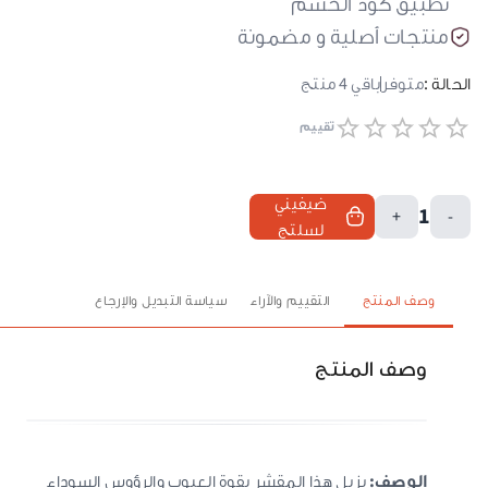
تطبيق كود الحسم
منتجات أصلية و مضمونة
الحالة :
متوفر
باقي
4
منتج
تقييم
ضيفيني
1
+
-
لسلتج
وصف المنتج
التقييم والآراء
سياسة التبديل والإرجاع
وصف المنتج
الوصف:
يزيل هذا المقشر بقوة العيوب والرؤوس السوداء