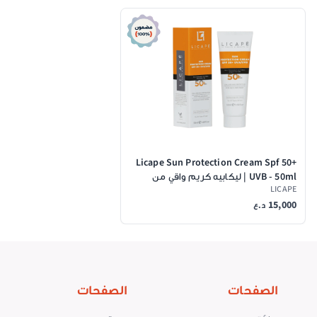
Licape Sun Protection Cream Spf 50+
UVB - 50ml | ليكابيه كريم واقي من
LICAPE
الشمس SPF 50+ - 50مل
15,000
د.ع
الصفحات
الصفحات