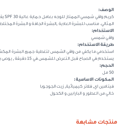
الوصف:
كريم
المثالي. مناسب للبشرة العادية ,البشرة
الجافة و البشرة المختلط
الاستخدام:
واقي شمسي
طريقة الاستخدام:
استخدمي ما يكفي من واقي الشمس لتغطية جميع البشرة المكشوف
يستخدم في الصباح قبل التعرض للشمس في 15 دقيقة , يوصى بإعادة وضع واقي الشمس كل ساعتين ، أو أكثر إذا كنت تسبح أو تتعرق أو تمسح وجهك.
الحجم:
50 مل
المكونات الاساسية:
فيتامين اي, فلاتر كيميائية, زيت الجوجوبا
خالي من العطور و البارابين و الكحول
منتجات مشابهة