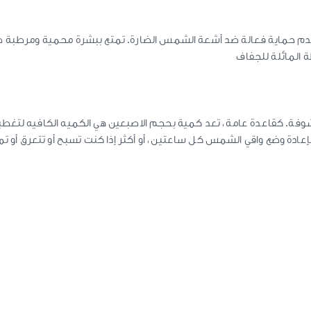
 واقي شمسي الممتاز للوجه بعامل حماية عالية SPF 30 يقدم حماية فعالة ضد أشعة الشمس الضارة. تمتع ببشرة مح
ة المائلة للجفاف
ة. كقاعدة عامة ، تعد كمية بحجم الاصبعين هي الكميه الكافيه لتغطي