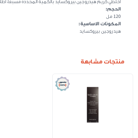
اخلطي كريم هيدروجين بيروكسايد بالكمية المحددة مسبقًا، اطلع
الحجم:
120 مل
المكونات الاساسية:
هيدروجين بيروكسايد
منتجات مشابهة