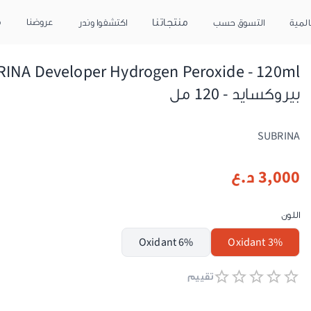
منتجاتنا
عروضنا
م
المية
التسوق حسب
اكتشفوا وندر
بيروكسايد - 120 مل
SUBRINA
3,000
د.ع
اللون
Oxidant 6%
Oxidant 3%
تقييم