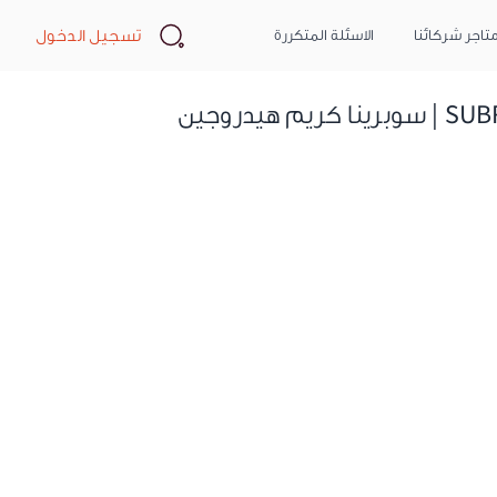
Search
تسجيل الدخول
تاجر شركائنا
الاسئلة المتكررة
SUBRINA Developer Hydrogen Peroxide - 120ml | سوبرينا كريم هيدروجين