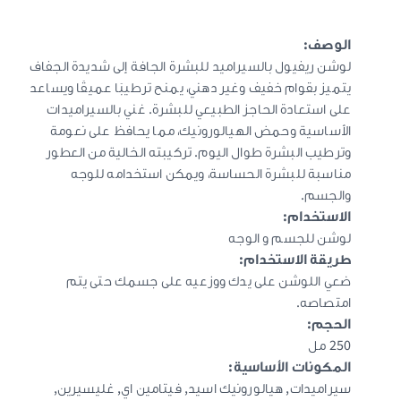
الوصف:
لوشن ريفيول بالسيراميد للبشرة الجافة إلى شديدة الجفاف
يتميز بقوام خفيف وغير دهني، يمنح ترطيبًا عميقًا ويساعد
على استعادة الحاجز الطبيعي للبشرة. غني بالسيراميدات
الأساسية وحمض الهيالورونيك، مما يحافظ على نعومة
وترطيب البشرة طوال اليوم. تركيبته الخالية من العطور
مناسبة للبشرة الحساسة، ويمكن استخدامه للوجه
والجسم.
الاستخدام
:
لوشن للجسم و الوجه
طريقة الاستخدام
:
ضعي اللوشن على يدك ووزعيه على جسمك حتى يتم
امتصاصه.
الحجم
:
250 مل
المكونات الأساسية
:
سيراميدات, هيالورونيك اسيد, فيتامين اي, غليسيرين,