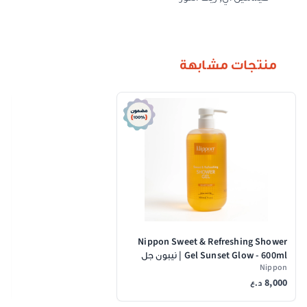
منتجات مشابهة
r
Nippon Sweet & Refreshing Shower
Gel Sunset Glow - 600ml | نيبون جل
n
Nippon
استحمام بعبير الغروب - 600 مل
ا
8,000
0
ن
د.ع