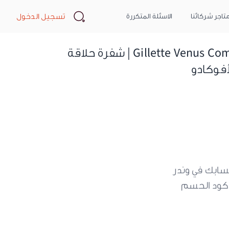
Search
تسجيل الدخول
تاجر شركائنا
الاسئلة المتكررة
Gillette Venus Comfort Glide Women’s Razor – Avocado Scent | شفرة حلاقة
أفوكادو
سابك في وندر