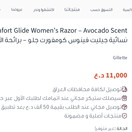
منتجاتنا
عروضنا
م
المية
التسوق حسب
اكتشفوا وندر
نسائية جيليت فينوس كومفورت جلو – برائحة ال
Gillette
11,000
د.ع
توصيل لكافة محافظات العراق
سيصلك ستيكر مجاني عند اتمامك لطلبك الأول عبر ح
توصيل مجاني عند الطلب بقيمة 50 ألف د.ع بعد تطبيق كود الحسم
منتجات أصلية و مضمونة
الحالة :
غير متوفر