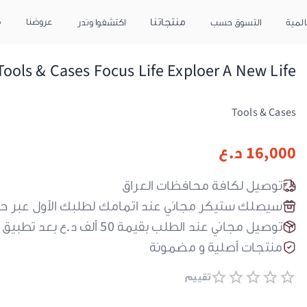
منتجاتنا
عروضنا
م
المية
التسوق حسب
اكتشفوا وندر
Tools & Cases Focus Life Exploer A New Life | كوب للمشروبات
Tools & Cases
16,000
د.ع
توصيل لكافة محافظات العراق
سيصلك ستيكر مجاني عند اتمامك لطلبك الأول عبر ح
توصيل مجاني عند الطلب بقيمة 50 ألف د.ع بعد تطبيق كود الحسم
منتجات أصلية و مضمونة
تقييم