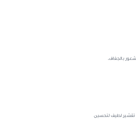
لشعور بالجفاف.
يسرين: ترطيب، اليوريا: ترطيب وتنعيم الجلد الجاف، Ceramide-3: دعم حاجز البشرة، عوامل الترطيب الطبيعية: تعويض الرطوبة، AHA: تقشير لطيف لتحسين