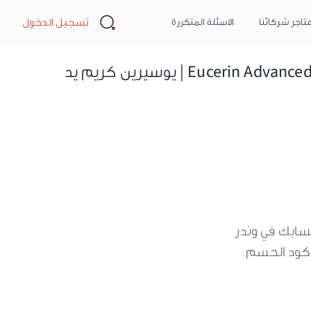
Search
تسجيل الدخول
تاجر شركائنا
الاسئلة المتكررة
Eucerin Advanced Repair Hand Cream for Very Dry Skin - 78g | يوسيرين كريم يد
سابك في وندر