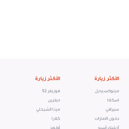
الأكثر زيارة
الأكثر زيارة
مينوكسيديل
فوريفر 52
اسكادا
ديفرين
سيرافي
مينا الشيخلي
دخون الامارات
كلارا
أزيليك أسيد
أولويز