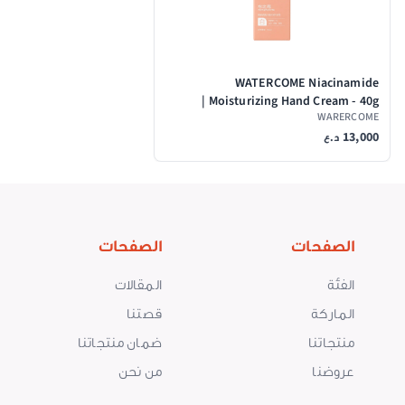
WATERCOME Niacinamide
Moisturizing Hand Cream - 40g |
WARERCOME
واتركوم كريم مرطب لليدين
13,000
النياسيناميد 3% - 40غ
د.ع
الصفحات
الصفحات
الفئة
المقالات
الماركة
قصتنا
منتجاتنا
ضمان منتجاتنا
عروضنا
من نحن