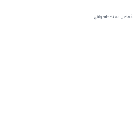
لاستخدام الخارجي فقط. يُتجنب ملامسة العينين. في حال حدوث تهيج أو حساسية، يُنصح بالتوقف عن الاستخدام. بسبب احتوائه على AHA، يُفضّل استخدام واقي