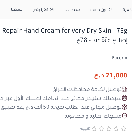
منتجاتنا
عروضنا
م
المية
التسوق حسب
اكتشفوا وندر
إصلاح متقدم - 78غ
Eucerin
21,000
د.ع
توصيل لكافة محافظات العراق
سيصلك ستيكر مجاني عند اتمامك لطلبك الأول عبر ح
توصيل مجاني عند الطلب بقيمة 50 ألف د.ع بعد تطبيق كود الحسم
منتجات أصلية و مضمونة
تقييم